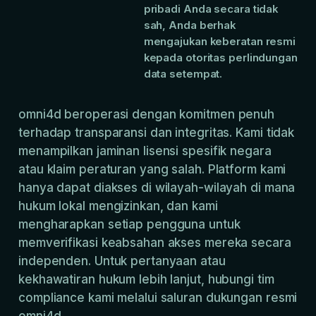
pribadi Anda secara tidak
sah, Anda berhak
mengajukan keberatan resmi
kepada otoritas perlindungan
data setempat.
omni4d beroperasi dengan komitmen penuh
terhadap transparansi dan integritas. Kami tidak
menampilkan jaminan lisensi spesifik negara
atau klaim peraturan yang salah. Platform kami
hanya dapat diakses di wilayah-wilayah di mana
hukum lokal mengizinkan, dan kami
mengharapkan setiap pengguna untuk
memverifikasi keabsahan akses mereka secara
independen. Untuk pertanyaan atau
kekhawatiran hukum lebih lanjut, hubungi tim
compliance kami melalui saluran dukungan resmi