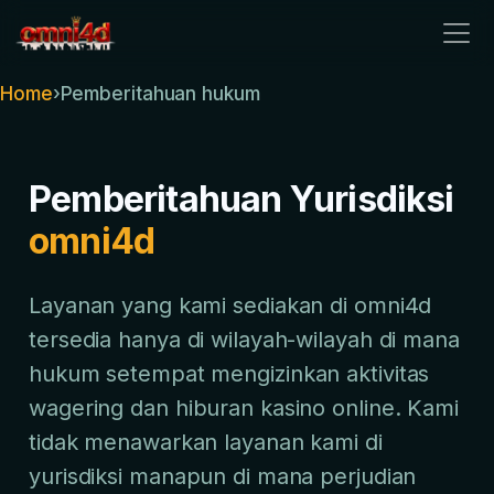
omni4d
Home
›
Pemberitahuan hukum
Pemberitahuan Yurisdiksi
omni4d
Layanan yang kami sediakan di omni4d
tersedia hanya di wilayah-wilayah di mana
hukum setempat mengizinkan aktivitas
wagering dan hiburan kasino online. Kami
tidak menawarkan layanan kami di
yurisdiksi manapun di mana perjudian