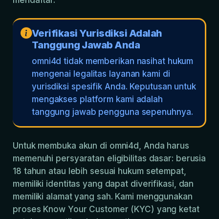
mendaftar.
Verifikasi Yurisdiksi Adalah
Tanggung Jawab Anda
omni4d tidak memberikan nasihat hukum
mengenai legalitas layanan kami di
yurisdiksi spesifik Anda. Keputusan untuk
mengakses platform kami adalah
tanggung jawab pengguna sepenuhnya.
Untuk membuka akun di omni4d, Anda harus
memenuhi persyaratan eligibilitas dasar: berusia
18 tahun atau lebih sesuai hukum setempat,
memiliki identitas yang dapat diverifikasi, dan
memiliki alamat yang sah. Kami menggunakan
proses Know Your Customer (KYC) yang ketat