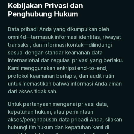
Kebijakan Privasi dan
Penghubung Hukum
Data pribadi Anda yang dikumpulkan oleh
omni4d—termasuk informasi identitas, riwayat
transaksi, dan informasi kontak—dilindungi
sesuai dengan standar keamanan data
internasional dan regulasi privasi yang berlaku.
Kami menggunakan enkripsi end-to-end,
protokol keamanan berlapis, dan audit rutin
untuk memastikan bahwa informasi Anda aman
dari akses tidak sah.
Untuk pertanyaan mengenai privasi data,
kepatuhan hukum, atau permintaan
akses/penghapusan data pribadi Anda, silakan
hubungi tim hukum dan kepatuhan kami di