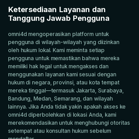
Ketersediaan Layanan dan
Tanggung Jawab Pengguna
omni4d mengoperasikan platform untuk
pengguna di wilayah-wilayah yang diizinkan
oleh hukum lokal. Kami meminta setiap
pengguna untuk memastikan bahwa mereka
memiliki hak legal untuk mengakses dan
menggunakan layanan kami sesuai dengan
hukum di negara, provinsi, atau kota tempat
mereka tinggal—termasuk Jakarta, Surabaya,
Bandung, Medan, Semarang, dan wilayah
lainnya. Jika Anda tidak yakin apakah akses ke
omni4d diperbolehkan di lokasi Anda, kami
merekomendasikan untuk menghubungi otoritas
setempat atau konsultan hukum sebelum