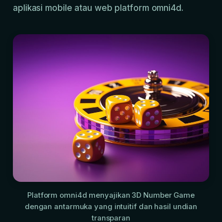
aplikasi mobile atau web platform omni4d.
Platform omni4d menyajikan 3D Number Game
dengan antarmuka yang intuitif dan hasil undian
transparan