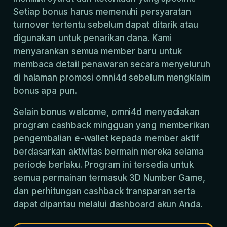
Setiap bonus harus memenuhi persyaratan
turnover tertentu sebelum dapat ditarik atau
digunakan untuk penarikan dana. Kami
menyarankan semua member baru untuk
membaca detail penawaran secara menyeluruh
di halaman promosi omni4d sebelum mengklaim
bonus apa pun.
Selain bonus welcome, omni4d menyediakan
program cashback mingguan yang memberikan
pengembalian e-wallet kepada member aktif
berdasarkan aktivitas bermain mereka selama
periode berlaku. Program ini tersedia untuk
semua permainan termasuk 3D Number Game,
dan perhitungan cashback transparan serta
dapat dipantau melalui dashboard akun Anda.