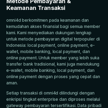
Metode Pembayaran &
Keamanan Transaksi
omni4d berkomitmen pada keamanan dan
kemudahan akses finansial bagi semua member
kami. Kami menyediakan dukungan lengkap
untuk metode pembayaran digital terpopuler di
Indonesia: local payment, online payment, e-
wallet, mobile banking, local payment, dan
online payment. Untuk member yang lebih suka
transfer bank tradisional, kami juga mendukung
e-wallet, mobile banking, local payment, dan
online payment dengan proses yang cepat dan
aman.
Setiap transaksi di omni4d dilindungi dengan
enkripsi tingkat enterprise dan diproses melalui
gateway pembayaran tersertifikasi. Data pribadi