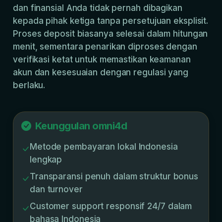
dan finansial Anda tidak pernah dibagikan
kepada pihak ketiga tanpa persetujuan eksplisit.
Proses deposit biasanya selesai dalam hitungan
menit, sementara penarikan diproses dengan
verifikasi ketat untuk memastikan keamanan
akun dan kesesuaian dengan regulasi yang
berlaku.
Keunggulan omni4d
Metode pembayaran lokal Indonesia
lengkap
Transparansi penuh dalam struktur bonus
dan turnover
Customer support responsif 24/7 dalam
bahasa Indonesia