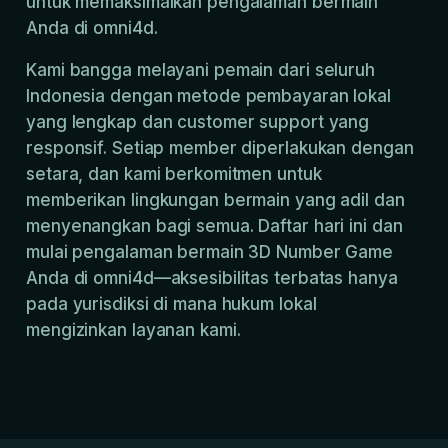
untuk memaksimalkan pengalaman bermain
Anda di omni4d.
Kami bangga melayani pemain dari seluruh
Indonesia dengan metode pembayaran lokal
yang lengkap dan customer support yang
responsif. Setiap member diperlakukan dengan
setara, dan kami berkomitmen untuk
memberikan lingkungan bermain yang adil dan
menyenangkan bagi semua. Daftar hari ini dan
mulai pengalaman bermain 3D Number Game
Anda di omni4d—aksesibilitas terbatas hanya
pada yurisdiksi di mana hukum lokal
mengizinkan layanan kami.