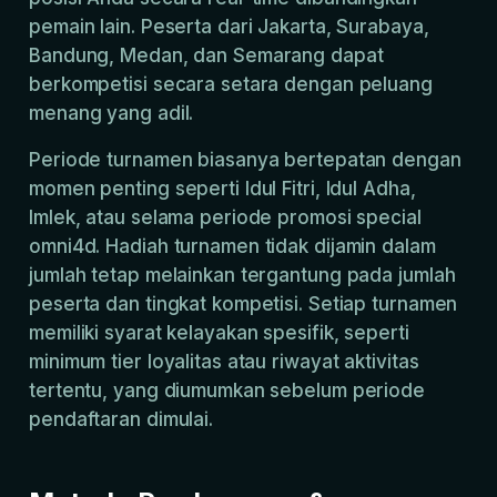
pemain lain. Peserta dari Jakarta, Surabaya,
Bandung, Medan, dan Semarang dapat
berkompetisi secara setara dengan peluang
menang yang adil.
Periode turnamen biasanya bertepatan dengan
momen penting seperti Idul Fitri, Idul Adha,
Imlek, atau selama periode promosi special
omni4d. Hadiah turnamen tidak dijamin dalam
jumlah tetap melainkan tergantung pada jumlah
peserta dan tingkat kompetisi. Setiap turnamen
memiliki syarat kelayakan spesifik, seperti
minimum tier loyalitas atau riwayat aktivitas
tertentu, yang diumumkan sebelum periode
pendaftaran dimulai.