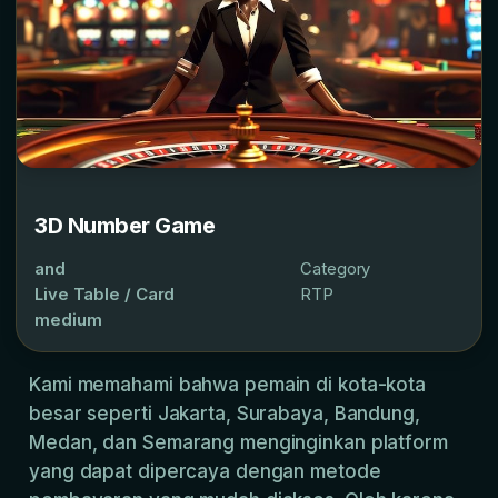
3D Number Game
and
Category
Live Table / Card
RTP
medium
Kami memahami bahwa pemain di kota-kota
besar seperti Jakarta, Surabaya, Bandung,
Medan, dan Semarang menginginkan platform
yang dapat dipercaya dengan metode