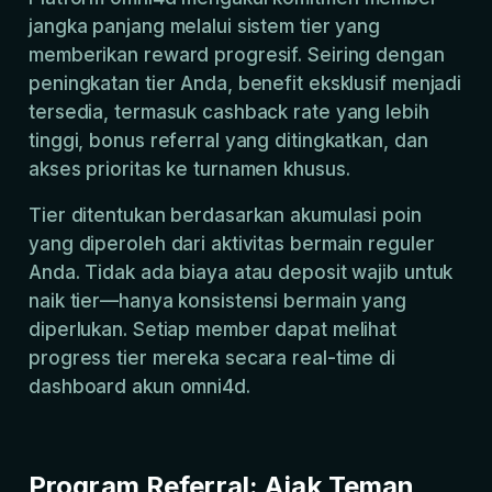
jangka panjang melalui sistem tier yang
memberikan reward progresif. Seiring dengan
peningkatan tier Anda, benefit eksklusif menjadi
tersedia, termasuk cashback rate yang lebih
tinggi, bonus referral yang ditingkatkan, dan
akses prioritas ke turnamen khusus.
Tier ditentukan berdasarkan akumulasi poin
yang diperoleh dari aktivitas bermain reguler
Anda. Tidak ada biaya atau deposit wajib untuk
naik tier—hanya konsistensi bermain yang
diperlukan. Setiap member dapat melihat
progress tier mereka secara real-time di
dashboard akun omni4d.
Program Referral: Ajak Teman